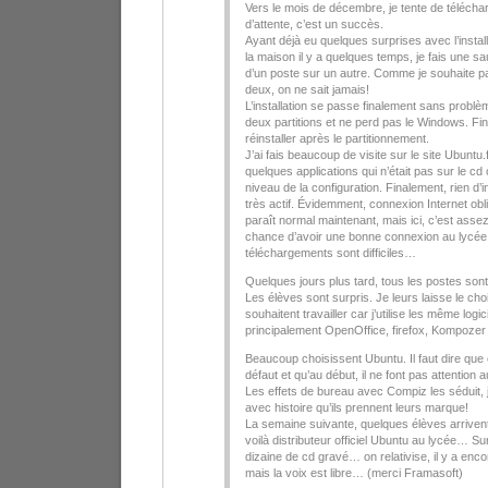
Vers le mois de décembre, je tente de téléch
d’attente, c’est un succès.
Ayant déjà eu quelques surprises avec l’install
la maison il y a quelques temps, je fais une
d’un poste sur un autre. Comme je souhaite par
deux, on ne sait jamais!
L’installation se passe finalement sans problè
deux partitions et ne perd pas le Windows. Fini l
réinstaller après le partitionnement.
J’ai fais beaucoup de visite sur le site Ubuntu.fr
quelques applications qui n’était pas sur le c
niveau de la configuration. Finalement, rien d’
très actif. Évidemment, connexion Internet obl
paraît normal maintenant, mais ici, c’est asse
chance d’avoir une bonne connexion au lycée 
téléchargements sont difficiles…
Quelques jours plus tard, tous les postes sont
Les élèves sont surpris. Je leurs laisse le ch
souhaitent travailler car j’utilise les même log
principalement OpenOffice, firefox, Kompozer p
Beaucoup choisissent Ubuntu. Il faut dire que c
défaut et qu’au début, il ne font pas attention
Les effets de bureau avec Compiz les séduit, j
avec histoire qu’ils prennent leurs marque!
La semaine suivante, quelques élèves arrive
voilà distributeur officiel Ubuntu au lycée… S
dizaine de cd gravé… on relativise, il y a enc
mais la voix est libre… (merci Framasoft)