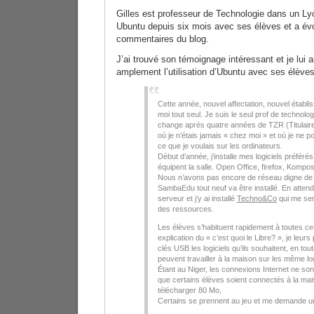
Gilles est professeur de Technologie dans un Lycé
Ubuntu depuis six mois avec ses élèves et a év
commentaires du blog.
J’ai trouvé son témoignage intéressant et je lui a
amplement l’utilisation d’Ubuntu avec ses élèves
Cette année, nouvel affectation, nouvel établi
moi tout seul. Je suis le seul prof de technolo
change après quatre années de TZR (Titulair
où je n’étais jamais « chez moi » et où je ne p
ce que je voulais sur les ordinateurs.
Début d’année, j’installe mes logiciels préféré
équipent la salle. Open Office, firefox, Komp
Nous n’avons pas encore de réseau digne de 
SambaEdu tout neuf va être installé. En atten
serveur et j’y ai installé
Techno&Co
qui me sert
des ressources.
Les élèves s’habituent rapidement à toutes c
explication du « c’est quoi le Libre? », je leur
clés USB les logiciels qu’ils souhaitent, en tou
peuvent travailler à la maison sur les même logi
Étant au Niger, les connexions Internet ne son
que certains élèves soient connectés à la maiso
télécharger 80 Mo,
Certains se prennent au jeu et me demande une