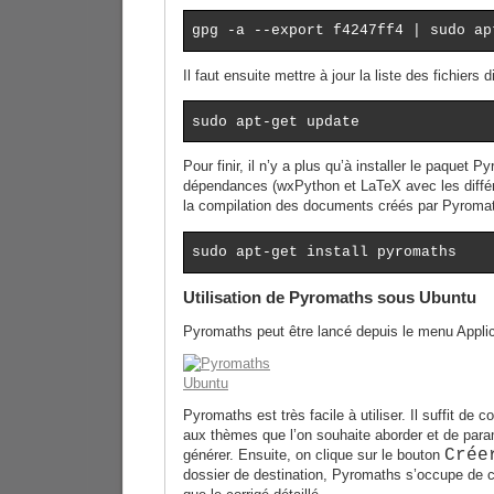
gpg -a --export f4247ff4 | sudo ap
Il faut ensuite mettre à jour la liste des fichiers
sudo apt-get update
Pour finir, il n’y a plus qu’à installer le paquet 
dépendances (wxPython et LaTeX avec les diffé
la compilation des documents créés par Pyromat
sudo apt-get install pyromaths
Utilisation de Pyromaths sous Ubuntu
Pyromaths peut être lancé depuis le menu Appli
Pyromaths est très facile à utiliser. Il suffit de
aux thèmes que l’on souhaite aborder et de para
Crée
générer. Ensuite, on clique sur le bouton
dossier de destination, Pyromaths s’occupe de cr