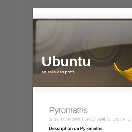
Ubuntu
en salle des profs...
Pyromaths
19 janvier 2009 1:59 |
April
,
Logiciel
,
Description de Pyromaths