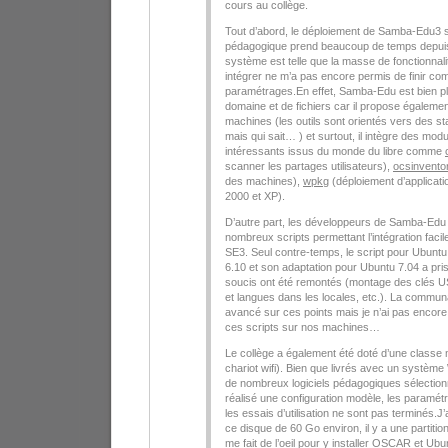
cours au collège.
Tout d’abord, le déploiement de Samba-Edu3 s
pédagogique prend beaucoup de temps depuis 
système est telle que la masse de fonctionnal
intégrer ne m’a pas encore permis de finir co
paramétrages.En effet, Samba-Edu est bien p
domaine et de fichiers car il propose égaleme
machines (les outils sont orientés vers des st
mais qui sait… ) et surtout, il intègre des mod
intéressants issus du monde du libre comme
scanner les partages utilisateurs),
ocsinvent
des machines),
wpkg
(déploiement d’applicat
2000 et XP).
D’autre part, les développeurs de Samba-Edu 
nombreux scripts permettant l’intégration faci
SE3. Seul contre-temps, le script pour Ubunt
6.10 et son adaptation pour Ubuntu 7.04 a pr
soucis ont été remontés (montage des clés 
et langues dans les locales, etc.). La communa
avancé sur ces points mais je n’ai pas encore
ces scripts sur nos machines…
Le collège a également été doté d’une classe 
chariot wifi). Bien que livrés avec un systè
de nombreux logiciels pédagogiques sélection
réalisé une configuration modèle, les paramétr
les essais d’utilisation ne sont pas terminés.J’
ce disque de 60 Go environ, il y a une partiti
me fait de l’oeil pour y installer OSCAR et U