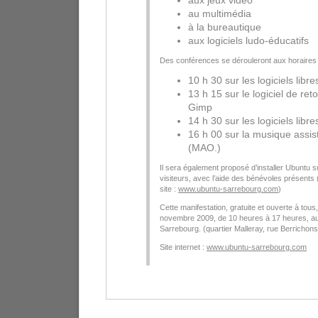
aux jeux vidéo
au multimédia
à la bureautique
aux logiciels ludo-éducatifs
Des conférences se dérouleront aux horaires 
10 h 30 sur les logiciels libre
13 h 15 sur le logiciel de r
Gimp
14 h 30 sur les logiciels libre
16 h 00 sur la musique assis
(MAO.)
Il sera également proposé d’installer Ubuntu s
visiteurs, avec l’aide des bénévoles présents 
site :
www.ubuntu-sarrebourg.com
)
Cette manifestation, gratuite et ouverte à tou
novembre 2009, de 10 heures à 17 heures, au 
Sarrebourg. (quartier Malleray, rue Berrichons
Site internet :
www.ubuntu-sarrebourg.com