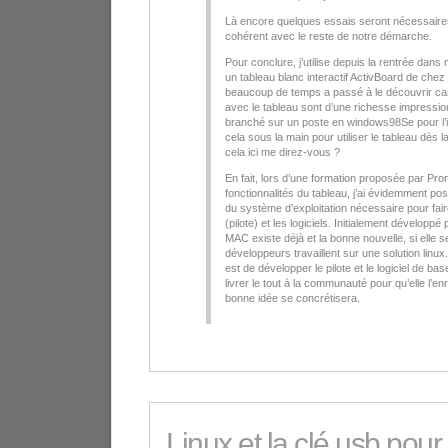
Là encore quelques essais seront nécessaires
cohérent avec le reste de notre démarche.
Pour conclure, j’utilise depuis la rentrée dans
un tableau blanc interactif ActivBoard de chez
beaucoup de temps a passé à le découvrir car 
avec le tableau sont d’une richesse impressio
branché sur un poste en windows98Se pour l’in
cela sous la main pour utiliser le tableau dès l
cela ici me direz-vous ?
En fait, lors d’une formation proposée par Pr
fonctionnalités du tableau, j’ai évidemment po
du système d’exploitation nécessaire pour fair
(pilote) et les logiciels. Initialement dévelop
MAC existe déjà et la bonne nouvelle, si elle s
développeurs travaillent sur une solution linux.
est de développer le pilote et le logiciel de bas
livrer le tout à la communauté pour qu’elle l’en
bonne idée se concrétisera.
Linux et la clé usb pour