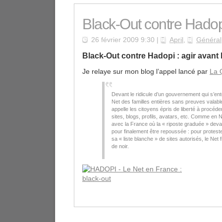
Black-Out contre Hadop
26 février 2009 9:30 |
April
,
Général
Black-Out contre Hadopi : agir avant l
Je relaye sur mon blog l’appel lancé par
La 
Devant le ridicule d’un gouvernement qui s’en
Net des familles entières sans preuves valabl
appelle les citoyens épris de liberté à procéde
sites, blogs, profils, avatars, etc. Comme en
avec la France où la « riposte graduée » devait
pour finalement être repoussée : pour protester
sa « liste blanche » de sites autorisés, le Net 
de noir.