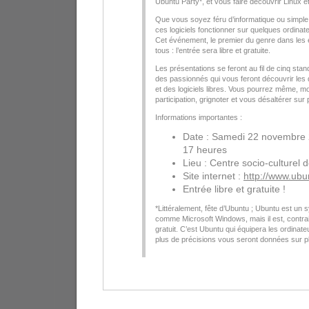
Ubuntu Party
*
, et vous faire découvrir Linux et 
Que vous soyez féru d’informatique ou simple
ces logiciels fonctionner sur quelques ordinat
Cet événement, le premier du genre dans les 
tous : l’entrée sera libre et gratuite.
Les présentations se feront au fil de cinq st
des passionnés qui vous feront découvrir les d
et des logiciels libres. Vous pourrez même, m
participation, grignoter et vous désaltérer sur 
Informations importantes :
Date : Samedi 22 novembre 
17 heures
Lieu : Centre socio-culturel
Site internet :
http://www.ubu
Entrée libre et gratuite !
*
Littéralement, fête d’Ubuntu ; Ubuntu est un s
comme Microsoft Windows, mais il est, contrair
gratuit. C’est Ubuntu qui équipera les ordina
plus de précisions vous seront données sur p